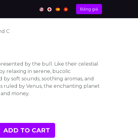
Bảng giá
nd C
resented by the bull. Like their celestial
oy relaxing in serene, bucolic
 by soft sounds, soothing aromas, and
 is ruled by Venus, the enchanting planet
, and money.
ADD TO CART