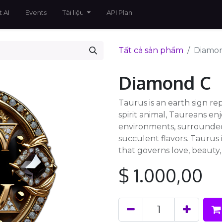
 AI
Events
Tài liệu
API Plan
Tất cả sản phẩm
Diamo
Diamond C
Taurus is an earth sign rep
spirit animal, Taureans enj
environments, surrounded
succulent flavors. Taurus
that governs love, beauty
$
1.000,00